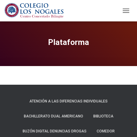
C
A
M
B
I
Plataforma
A
R
M
O
D
O
D
E
N
A
ATENCIÓN A LAS DIFERENCIAS INDIVIDUALES
V
E
G
BACHILLERATO DUAL AMERICANO
BIBLIOTECA
A
C
BUZÓN DIGITAL DENUNCIAS DROGAS
COMEDOR
I